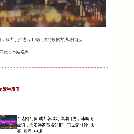
，致力于推进劳工统计局的数据方法现代化。
不代表本站观点。
an近半股份
全达网配资 成都蓉城对阵津门虎，韩鹏飞
坐镇，周定洋罗慕洛领衔，韦世豪冲锋_比
赛_客场_中场