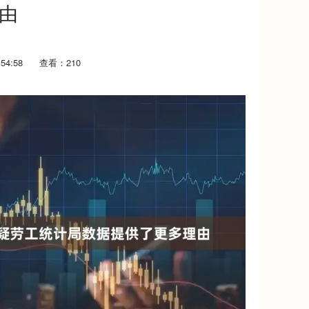
由
54:58
查看：210