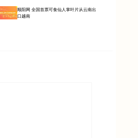
顺阳网 全国首票可食仙人掌叶片从云南出
口越南