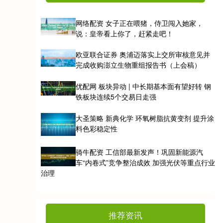
网络配资 女子正在喂猪，侍卫闯入她家，
说：皇帝看上你了，赶紧走吧！
欧亚联合证券 奥浦迈落实上交所审核意见并
完成收购澎立生物重组报告书（上会稿）
优配网 板块异动 | 中长期基本面有望好转 钢
铁板块连续5个交易日走强
大圣策略 新典化学 环氧树脂抗黄变剂 提升涂
料色彩稳定性
骑牛配资 工信部最新发声！巩固新能源汽
车“内卷式”竞争整治成效 加强光伏等重点行业
治理
推荐资讯