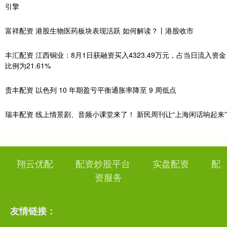
引擎
富祥配资 港股生物医药板块表现活跃 如何解读？丨港股收市
丰汇配资 江西铜业：8月1日获融资买入4323.49万元，占当日流入资金
比例为21.61%
贵丰配资 以色列 10 年期盈亏平衡通胀率降至 9 周低点
瑞丰配资 线上情景剧、音频小课堂来了！ 新民周刊让“上海闲话响起来”
翔云优配
配资炒股平台
实盘配资
配
资服务
友情链接：