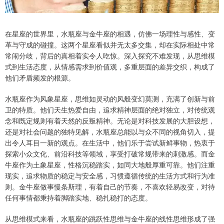
在星座的世界里，水瓶座与金牛座的相遇，仿佛一场理性与感性、变
革与守成的碰撞。这两个星座看似并无太多交集，却在实际相处中常
常闹分歧，背后的真相着实令人吃惊。深入探究不难发现，从思维模
式到生活态度，从情感需求到价值观，多重层面的差异交织，构成了
他们矛盾频发的根源。
水瓶座作为风象星座，思维如灵动的风般变幻莫测，充满了创新与前
卫的特质。他们天生热爱自由，追求精神层面的绝对独立，对传统观
念和既定规则有着天然的反叛精神。无论是对科技发展的大胆设想，
还是对社会问题的独特见解，水瓶座总能以与众不同的视角切入，提
出令人耳目一新的观点。在生活中，他们乐于尝试新鲜事物，热衷于
探索小众文化、前沿科技等领域，享受打破常规带来的刺激感。而金
牛座作为土象星座，性格沉稳踏实，如同大地般厚重可靠。他们注重
现实，追求物质的稳定与安全感，习惯遵循传统的生活方式和行为准
则。金牛座做事慢条斯理，有着自己的节奏，不喜欢轻易改变，对待
任何事情都秉持着脚踏实地、稳扎稳打的态度。
从思维模式来看，水瓶座的跳跃性思维与金牛座的线性思维形成了强