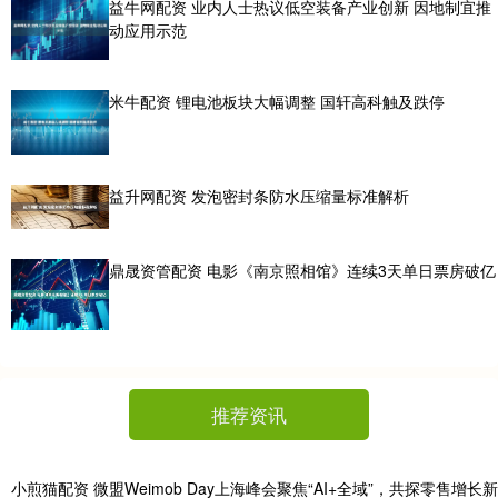
益牛网配资 业内人士热议低空装备产业创新 因地制宜推
动应用示范
米牛配资 锂电池板块大幅调整 国轩高科触及跌停
益升网配资 发泡密封条防水压缩量标准解析
鼎晟资管配资 电影《南京照相馆》连续3天单日票房破亿
推荐资讯
小煎猫配资 微盟Weimob Day上海峰会聚焦“AI+全域”，共探零售增长新