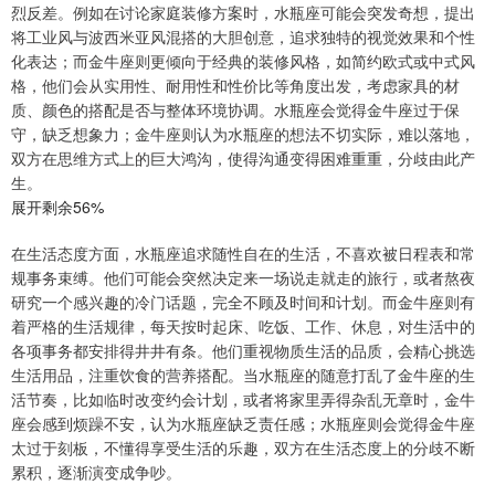
烈反差。例如在讨论家庭装修方案时，水瓶座可能会突发奇想，提出
将工业风与波西米亚风混搭的大胆创意，追求独特的视觉效果和个性
化表达；而金牛座则更倾向于经典的装修风格，如简约欧式或中式风
格，他们会从实用性、耐用性和性价比等角度出发，考虑家具的材
质、颜色的搭配是否与整体环境协调。水瓶座会觉得金牛座过于保
守，缺乏想象力；金牛座则认为水瓶座的想法不切实际，难以落地，
双方在思维方式上的巨大鸿沟，使得沟通变得困难重重，分歧由此产
生。
展开剩余56%
在生活态度方面，水瓶座追求随性自在的生活，不喜欢被日程表和常
规事务束缚。他们可能会突然决定来一场说走就走的旅行，或者熬夜
研究一个感兴趣的冷门话题，完全不顾及时间和计划。而金牛座则有
着严格的生活规律，每天按时起床、吃饭、工作、休息，对生活中的
各项事务都安排得井井有条。他们重视物质生活的品质，会精心挑选
生活用品，注重饮食的营养搭配。当水瓶座的随意打乱了金牛座的生
活节奏，比如临时改变约会计划，或者将家里弄得杂乱无章时，金牛
座会感到烦躁不安，认为水瓶座缺乏责任感；水瓶座则会觉得金牛座
太过于刻板，不懂得享受生活的乐趣，双方在生活态度上的分歧不断
累积，逐渐演变成争吵。