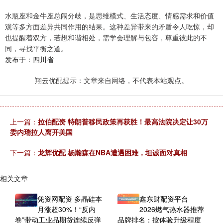
水瓶座和金牛座总闹分歧，是思维模式、生活态度、情感需求和价值
观等多方面差异共同作用的结果。这种差异带来的矛盾令人吃惊，却
也提醒着双方，若想和谐相处，需学会理解与包容，尊重彼此的不
同，寻找平衡之道。
发布于：四川省
翔云优配提示：文章来自网络，不代表本站观点。
上一篇：
拉伯配资 特朗普移民政策再获胜！最高法院决定让30万
委内瑞拉人离开美国
下一篇：
龙辉优配 杨瀚森在NBA遭遇困难，坦诚面对真相
相关文章
凭资网配资 多晶硅本
鑫东财配资平台
月涨超30%！“反内
2026燃气热水器推荐
卷”带动工业品期货连续反弹
品牌排名：按体验升级程度