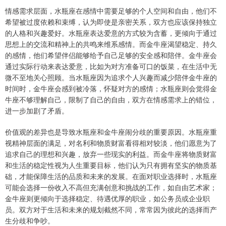
情感需求层面，水瓶座在感情中需要足够的个人空间和自由，他们不
希望被过度依赖和束缚，认为即使是亲密关系，双方也应该保持独立
的人格和兴趣爱好。水瓶座表达爱意的方式较为含蓄，更倾向于通过
思想上的交流和精神上的共鸣来维系感情。而金牛座渴望稳定、持久
的感情，他们希望伴侣能够给予自己足够的安全感和陪伴。金牛座会
通过实际行动来表达爱意，比如为对方准备可口的饭菜，在生活中无
微不至地关心照顾。当水瓶座因为追求个人兴趣而减少陪伴金牛座的
时间时，金牛座会感到被冷落，怀疑对方的感情；水瓶座则会觉得金
牛座不够理解自己，限制了自己的自由，双方在情感需求上的错位，
进一步加剧了矛盾。
价值观的差异也是导致水瓶座和金牛座闹分歧的重要原因。水瓶座重
视精神层面的满足，对名利和物质财富看得相对较淡，他们愿意为了
追求自己的理想和兴趣，放弃一些现实的利益。而金牛座将物质财富
和生活的稳定性视为人生重要目标，他们认为只有拥有坚实的物质基
础，才能保障生活的品质和未来的发展。在面对职业选择时，水瓶座
可能会选择一份收入不高但充满创意和挑战的工作，如自由艺术家；
金牛座则更倾向于选择稳定、待遇优厚的职业，如公务员或企业职
员。双方对于生活和未来的规划截然不同，常常因为彼此的选择而产
生分歧和争吵。