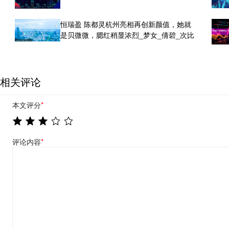
恒瑞盈 陈都灵杭州亮相再创新颜值，她就
是贝微微，腮红稍显浓烈_梦女_倩碧_次比
相关评论
本文评分
*
评论内容
*