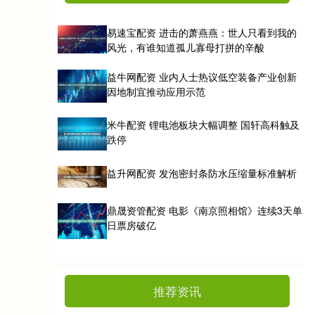
易速宝配资 进击的萧燕燕：世人只看到我的
风光，有谁知道孤儿寡母打拼的辛酸
益牛网配资 业内人士热议低空装备产业创新
因地制宜推动应用示范
米牛配资 锂电池板块大幅调整 国轩高科触及
跌停
益升网配资 发泡密封条防水压缩量标准解析
鼎晟资管配资 电影《南京照相馆》连续3天单
日票房破亿
推荐资讯