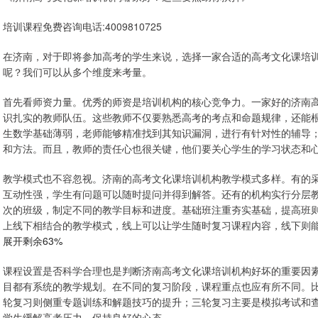
培训课程免费咨询电话:4009810725
在济南，对于即将参加高考的学生来说，选择一家合适的高考文化课培
呢？我们可以从多个维度来考量。
首先看师资力量。优秀的师资是培训机构的核心竞争力。一家好的济南
识扎实的教师队伍。这些教师不仅要熟悉高考的考点和命题规律，还能
生数学基础薄弱，老师能够精准找到其知识漏洞，进行有针对性的辅导
和方法。而且，教师的责任心也很关键，他们要关心学生的学习状态和
教学模式也不容忽视。济南的高考文化课培训机构教学模式多样。有的
互动性强，学生有问题可以随时提问并得到解答。还有的机构实行分层
次的班级，制定不同的教学目标和进度。基础班注重夯实基础，提高班
上线下相结合的教学模式，线上可以让学生随时复习课程内容，线下则
展开剩余63%
课程设置是否科学合理也是判断济南高考文化课培训机构好坏的重要因
目都有系统的教学规划。在不同的复习阶段，课程重点也应有所不同。
轮复习则侧重专题训练和解题技巧的提升；三轮复习主要是模拟考试和
学生缓解高考压力，保持良好的心态。