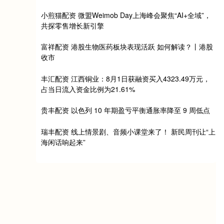
小煎猫配资 微盟Weimob Day上海峰会聚焦“AI+全域”，
共探零售增长新引擎
富祥配资 港股生物医药板块表现活跃 如何解读？丨港股
收市
丰汇配资 江西铜业：8月1日获融资买入4323.49万元，
占当日流入资金比例为21.61%
贵丰配资 以色列 10 年期盈亏平衡通胀率降至 9 周低点
瑞丰配资 线上情景剧、音频小课堂来了！ 新民周刊让“上
海闲话响起来”