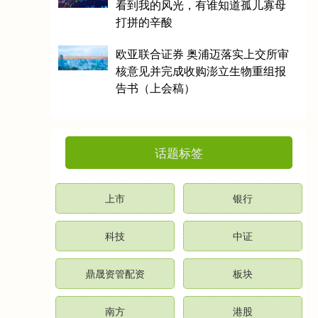
看到我的风光，有谁知道孤儿寡母
打拼的辛酸
欧亚联合证券 奥浦迈落实上交所审
核意见并完成收购澎立生物重组报
告书（上会稿）
话题标签
上市
银行
科技
中证
鼎晟资管配资
板块
南方
港股