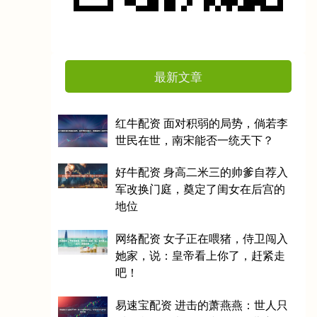
最新文章
红牛配资 面对积弱的局势，倘若李
世民在世，南宋能否一统天下？
好牛配资 身高二米三的帅爹自荐入
军改换门庭，奠定了闺女在后宫的
地位
网络配资 女子正在喂猪，侍卫闯入
她家，说：皇帝看上你了，赶紧走
吧！
易速宝配资 进击的萧燕燕：世人只