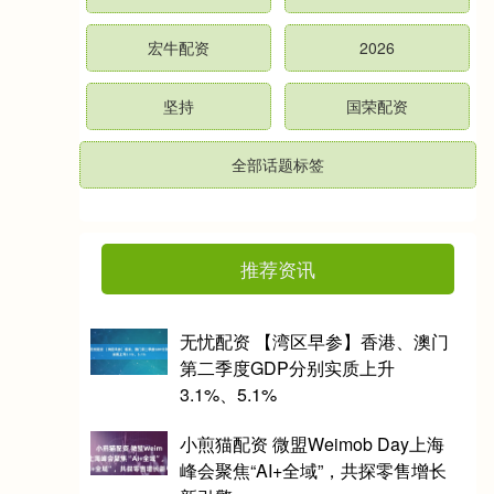
宏牛配资
2026
坚持
国荣配资
全部话题标签
推荐资讯
无忧配资 【湾区早参】香港、澳门
第二季度GDP分别实质上升
3.1%、5.1%
小煎猫配资 微盟Weimob Day上海
峰会聚焦“AI+全域”，共探零售增长