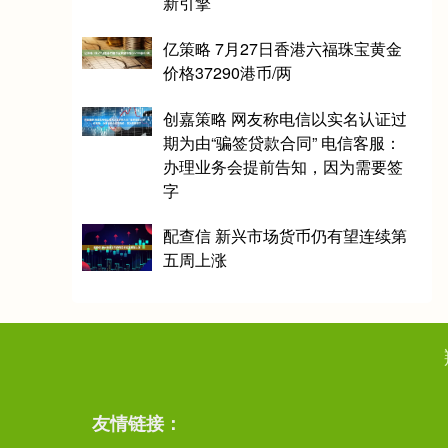
新引擎
亿策略 7月27日香港六福珠宝黄金
价格37290港币/两
创嘉策略 网友称电信以实名认证过
期为由“骗签贷款合同” 电信客服：
办理业务会提前告知，因为需要签
字
配查信 新兴市场货币仍有望连续第
五周上涨
友情链接：