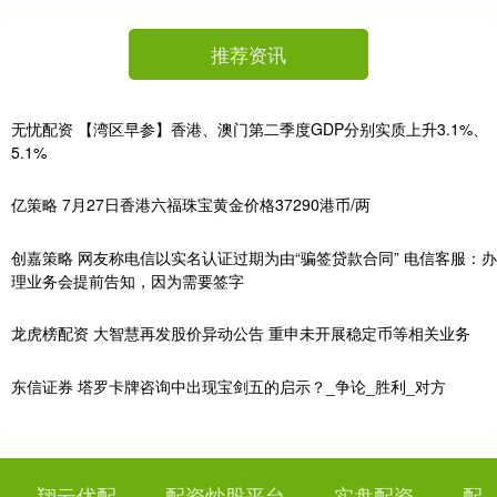
推荐资讯
无忧配资 【湾区早参】香港、澳门第二季度GDP分别实质上升3.1%、
5.1%
亿策略 7月27日香港六福珠宝黄金价格37290港币/两
创嘉策略 网友称电信以实名认证过期为由“骗签贷款合同” 电信客服：办
理业务会提前告知，因为需要签字
龙虎榜配资 大智慧再发股价异动公告 重申未开展稳定币等相关业务
东信证券 塔罗卡牌咨询中出现宝剑五的启示？_争论_胜利_对方
翔云优配
配资炒股平台
实盘配资
配