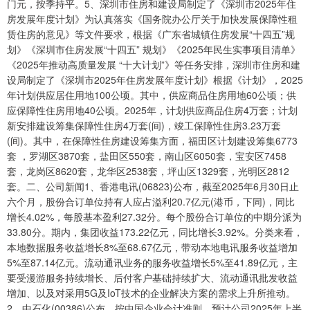
门元，按季持平。5、深圳市住房和建设局制定了《深圳市2025年住
房发展年度计划》为认真落实《国务院办公厅关于加快发展保障性租
赁住房的意见》等文件要求，根据《广东省城镇住房发展“十四五”规
划》《深圳市住房发展“十四五” 规划》《2025年民生实事项目清单》
《2025年推动高质量发展 “十大计划”》等任务安排，深圳市住房和建
设局制定了《深圳市2025年住房发展年度计划》根据《计划》，2025
年计划供应居住用地100公顷。其中，供应商品住房用地60公顷；供
应保障性住房用地40公顷。2025年，计划供应商品住房4万套；计划
新安排建设筹集保障性住房4万套(间)，竣工保障性住房3.23万套
(间)。其中，在保障性住房建设筹集方面，福田区计划建设筹集6773
套 ，罗湖区3870套，盐田区550套，南山区6050套，宝安区7458
套，龙岗区8620套，龙华区2538套，坪山区1329套，光明区2812
套。二、公司新闻1、香港电讯(06823)公布，截至2025年6月30日止
六个月，股份合订单位持有人应占溢利20.7亿元(港币，下同)，同比
增长4.02%，每股基本盈利27.32分。每个股份合订单位的中期分派为
33.80分。期内，集团收益173.22亿元，同比增长3.92%。分类来看，
本地数据服务收益增长8%至68.67亿元，带动本地电讯服务收益增加
5%至87.14亿元。流动通讯业务的服务收益增长5%至41.89亿元，主
要受漫游服务持续增长、后付客户基础持续扩大、流动通讯批发收益
增加、以及对采用5G及IoT技术的企业解决方案的需求上升所推动。
2、中石化(00386)公布，按中国企业会计准则，预计公司2025年上半