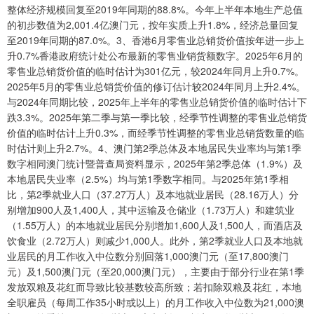
整体经济规模回复至2019年同期的88.8%。今年上半年本地生产总值
的初步数值为2,001.4亿澳门元，按年实质上升1.8%，经济总量回复
至2019年同期的87.0%。3、香港6月零售业总销货价值按年进一步上
升0.7%香港政府统计处公布最新的零售业销货额数字。2025年6月的
零售业总销货价值的临时估计为301亿元，较2024年同月上升0.7%。
2025年5月的零售业总销货价值的修订估计较2024年同月上升2.4%。
与2024年同期比较，2025年上半年的零售业总销货价值的临时估计下
跌3.3%。2025年第二季与第一季比较，经季节性调整的零售业总销货
价值的临时估计上升0.3%，而经季节性调整的零售业总销货数量的临
时估计则上升2.7%。4、澳门第2季总体及本地居民失业率均与第1季
数字相同澳门统计暨普查局资料显示，2025年第2季总体（1.9%）及
本地居民失业率（2.5%）均与第1季数字相同。与2025年第1季相
比，第2季就业人口（37.27万人）及本地就业居民（28.16万人）分
别增加900人及1,400人，其中运输及仓储业（1.73万人）和建筑业
（1.55万人）的本地就业居民分别增加1,600人及1,500人，而酒店及
饮食业（2.72万人）则减少1,000人。此外，第2季就业人口及本地就
业居民的月工作收入中位数分别回落1,000澳门元（至17,800澳门
元）及1,500澳门元（至20,000澳门元），主要由于部分行业在第1季
发放双粮及花红而导致比较基数较高所致；若扣除双粮及花红，本地
全职雇员（每周工作35小时或以上）的月工作收入中位数为21,000澳