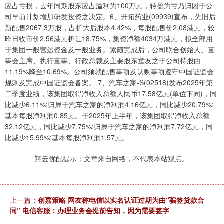
应占亏损，去年同期股东应占溢利为100万元，转盈为亏乃归因于公
司早前计划增加研发投资之决定。6、开拓药业(09939)宣布，先旧后
新配售2067.3万股，占扩大后股本4.42%，每股配售价2.08港元，较
昨日收市价2.56港元折让18.75%，集资净额4034万港元，拟全部用
于集团一般营运资金及一般业务。紧随完成后，公司联合创始人、董
事会主席、执行董事、行政总裁及主要股东童友之于公司持股由
11.19%降至10.69%。公司须就配售事项及认购事项遵守中国证监会
规则及完成中国证监会备案。 7、汽车之家-S(02518)发布2025年第
二季度业绩，该集团取得净收入总额人民币17.58亿元(单位下同)，同
比减少6.11%;归属于汽车之家的净利润4.16亿元，同比减少20.79%;
基本每股净利润0.85元。于2025年上半年，该集团取得净收入总额
32.12亿元，同比减少7.75%;归属于汽车之家的净利润7.72亿元，同
比减少15.99%;基本每股净利润1.57元。
翔云优配提示：文章来自网络，不代表本站观点。
上一篇：
创嘉策略 网友称电信以实名认证过期为由“骗签贷款合
同” 电信客服：办理业务会提前告知，因为需要签字