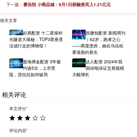
下一篇：
赛岳恒 小商品城：8月1日获融资买入1.21亿元
相关文章
好易配资 十二星座时
鼓腰包配资 新闻周刊
光隧道大揭秘：TOP3星座竟
｜62岁，跑者之心
活成行走的博物馆！
——两度患癌，她在马拉松
赛道跑向新生
股海搏金配资 3年被
达人配资 2024年我
约谈5次，上市受
国绿电绿证交易规模
阻，货拉拉如何破局
大幅增长
相关评论
本文评分
*
评论内容
*