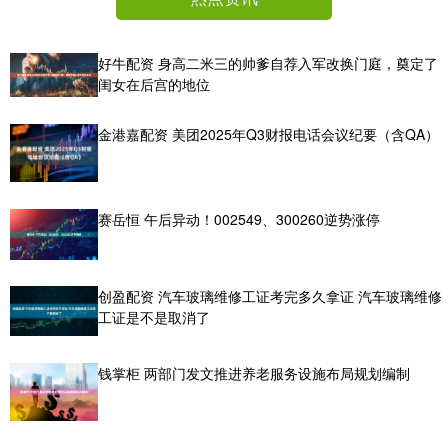
好牛配资 身高二米三的帅爹自荐入军改换门庭，奠定了
闺女在后宫的地位
金港嘉配资 美团2025年Q3财报电话会议纪要（含QA）
赛岳恒 午后异动！002549、300260逆势涨停
创盈配资 汽车玻璃维修工证考完多久拿证 汽车玻璃维修
工证是不是取消了
钱掌柜 两部门发文推进养老服务设施布局规划编制