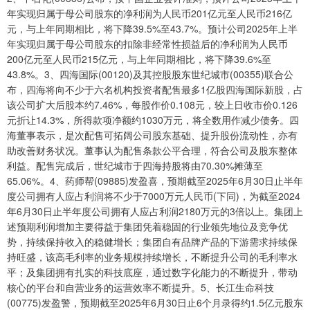
年实现归属于母公司股东的净利润为人民币201亿元至人民币216亿
元，与上年同期相比，将下降39.5%至43.7%。预计公司2025年上半
年实现归属于母公司股东的扣除非经常性损益后的净利润为人民币
200亿元至人民币215亿元，与上年同期相比，将下降39.6%至
43.8%。3、四海国际(00120)及其控股股东世纪城市(00355)联合公
布，四海将向不少于六名机构投资者配售最多1亿股四海国际新股，占
该公司扩大后股本约7.46%，每股作价0.108元，较上日收市价0.126
元折让14.3%，所得款项净额约1030万元，将全数用作减少债务。四
海董事表示，是次配售可拓阔公司股东基础、提升股份流动性，亦有
助改善财务状况。董事认为配售条款公平合理，符合公司及股东整体
利益。配售完成后，世纪城市于四海持股将由70.30%摊薄至
65.06%。4、药师帮(09885)发盈喜，预期截至2025年6月30日止半年
度公司拥有人应占利润将不少于7000万元人民币(下同)，为截至2024
年6月30日止半年度公司拥有人应占利润2180万元的3倍以上。集团上
述预期利润增加主要得益于集团凭着稳固的行业领先地位及竞争优
势，持续保持收入的稳健增长；集团自有品牌产品的下游需求持续保
持旺盛，该高毛利率的业务规模持续增长，不断提升公司的毛利率水
平；及集团拥有扎实的科技底座，通过数字化能力的不断提升，带动
核心的平台和自营业务的运营效率不断提升。5、长江生命科技
(00775)发盈警，预期截至2025年6月30日止6个月录得约1.5亿元股东