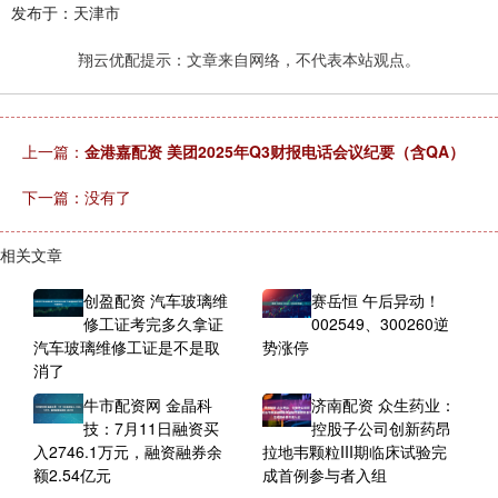
发布于：天津市
翔云优配提示：文章来自网络，不代表本站观点。
上一篇：
金港嘉配资 美团2025年Q3财报电话会议纪要（含QA）
下一篇：没有了
相关文章
创盈配资 汽车玻璃维
赛岳恒 午后异动！
修工证考完多久拿证
002549、300260逆
汽车玻璃维修工证是不是取
势涨停
消了
牛市配资网 金晶科
济南配资 众生药业：
技：7月11日融资买
控股子公司创新药昂
入2746.1万元，融资融券余
拉地韦颗粒III期临床试验完
额2.54亿元
成首例参与者入组