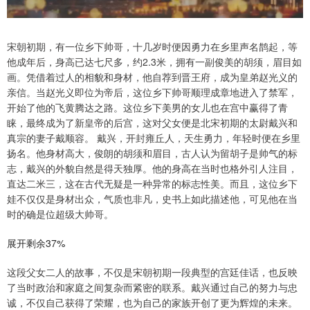
宋朝初期，有一位乡下帅哥，十几岁时便因勇力在乡里声名鹊起，等
他成年后，身高已达七尺多，约2.3米，拥有一副俊美的胡须，眉目如
画。凭借着过人的相貌和身材，他自荐到晋王府，成为皇弟赵光义的
亲信。当赵光义即位为帝后，这位乡下帅哥顺理成章地进入了禁军，
开始了他的飞黄腾达之路。这位乡下美男的女儿也在宫中赢得了青
睐，最终成为了新皇帝的后宫，这对父女便是北宋初期的太尉戴兴和
真宗的妻子戴顺容。 戴兴，开封雍丘人，天生勇力，年轻时便在乡里
扬名。他身材高大，俊朗的胡须和眉目，古人认为留胡子是帅气的标
志，戴兴的外貌自然是得天独厚。他的身高在当时也格外引人注目，
直达二米三，这在古代无疑是一种异常的标志性美。而且，这位乡下
娃不仅仅是身材出众，气质也非凡，史书上如此描述他，可见他在当
时的确是位超级大帅哥。
展开剩余37%
这段父女二人的故事，不仅是宋朝初期一段典型的宫廷佳话，也反映
了当时政治和家庭之间复杂而紧密的联系。戴兴通过自己的努力与忠
诚，不仅自己获得了荣耀，也为自己的家族开创了更为辉煌的未来。