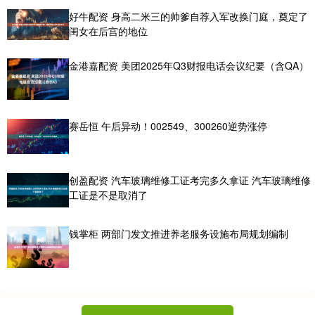
好牛配资 身高二米三的帅爹自荐入军改换门庭，奠定了
闺女在后宫的地位
金港嘉配资 美团2025年Q3财报电话会议纪要（含QA）
赛岳恒 午后异动！002549、300260逆势涨停
创盈配资 汽车玻璃维修工证考完多久拿证 汽车玻璃维修
工证是不是取消了
钱掌柜 两部门发文推进养老服务设施布局规划编制