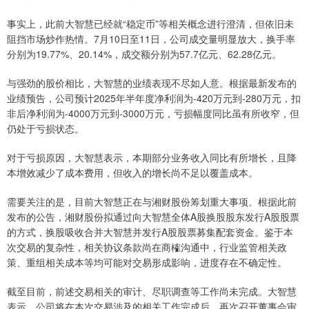
事实上，此前大智慧已经就“稳定币”等相关概念进行澄清，但依旧未
阻挡市场炒作热情。7月10日至11日，公司成交量明显放大，换手率
分别为19.77%、20.14%，成交额分别为57.7亿元、62.28亿元。
与强劲的股价相比，大智慧的业绩表现不尽如人意。根据最新发布的
业绩预告，公司预计2025年半年度净利润为-420万元到-280万元，扣
非后净利润为-4000万元到-3000万元，亏损幅度同比虽有所收窄，但
仍处于亏损状态。
对于亏损原因，大智慧表示，本期部分业务收入同比有所增长，且降
本增效减少了成本费用，但收入的增长尚不足以覆盖成本。
需要关注的是，目前大智慧正在与湘财股份筹划重大事项。根据此前
发布的公告，湘财股份拟通过向大智慧全体A股换股股东发行A股股票
的方式，换股吸收合并大智慧并发行A股股票募集配套资金。鉴于本
次交易的复杂性，相关协议条款尚在商榷沟通中，行业监管相关政
策、重组相关成本等均可能对交易形成影响，进度存在不确定性。
截至目前，前述交易相关的审计、尽职调查等工作尚未完成。大智慧
表示，公司将在本次交易涉及的相关工作完成后，再次召开董事会审