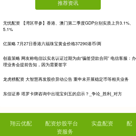
推荐资讯
无忧配资 【湾区早参】香港、澳门第二季度GDP分别实质上升3.1%、
5.1%
亿策略 7月27日香港六福珠宝黄金价格37290港币/两
创嘉策略 网友称电信以实名认证过期为由“骗签贷款合同” 电信客服：办
理业务会提前告知，因为需要签字
龙虎榜配资 大智慧再发股价异动公告 重申未开展稳定币等相关业务
东信证券 塔罗卡牌咨询中出现宝剑五的启示？_争论_胜利_对方
翔云优配
配资炒股平台
实盘配资
配
资服务