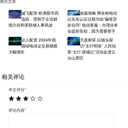
相关文章
诚飞配资 欧洲股市四
创嘉策略 网友称电信
连跌，受制于企业财
以实名认证过期为由“骗签贷
报欠佳和美联储人事风波
款合同” 电信客服：办理业务
会提前告知，因为需要签字
达人配资 2024年我
天盈财富 以镜头探
国绿电绿证交易规模
访“太行明珠” 人民拍
大幅增长
客“太行·探城记”活动走进云
台山景区
相关评论
本文评分
*
评论内容
*