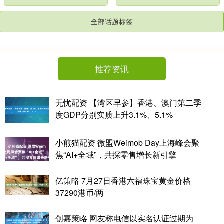
全部话题标签
推荐资讯
无忧配资 【湾区早参】香港、澳门第二季
度GDP分别实质上升3.1%、5.1%
小煎猫配资 微盟Weimob Day上海峰会聚
焦“AI+全域”，共探零售增长新引擎
亿策略 7月27日香港六福珠宝黄金价格
37290港币/两
创嘉策略 网友称电信以实名认证过期为