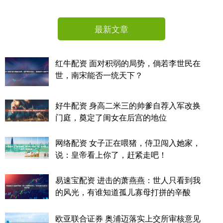
最新文章
红牛配资 面对积弱的局势，倘若李世民在
世，南宋能否一统天下？
好牛配资 身高二米三的帅爹自荐入军改换
门庭，奠定了闺女在后宫的地位
网络配资 女子正在喂猪，侍卫闯入她家，
说：皇帝看上你了，赶紧走吧！
易速宝配资 进击的萧燕燕：世人只看到我
的风光，有谁知道孤儿寡母打拼的辛酸
欧亚联合证券 奥浦迈落实上交所审核意见