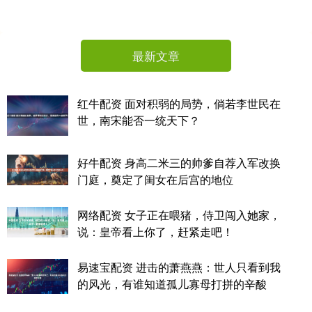
最新文章
红牛配资 面对积弱的局势，倘若李世民在
世，南宋能否一统天下？
好牛配资 身高二米三的帅爹自荐入军改换
门庭，奠定了闺女在后宫的地位
网络配资 女子正在喂猪，侍卫闯入她家，
说：皇帝看上你了，赶紧走吧！
易速宝配资 进击的萧燕燕：世人只看到我
的风光，有谁知道孤儿寡母打拼的辛酸