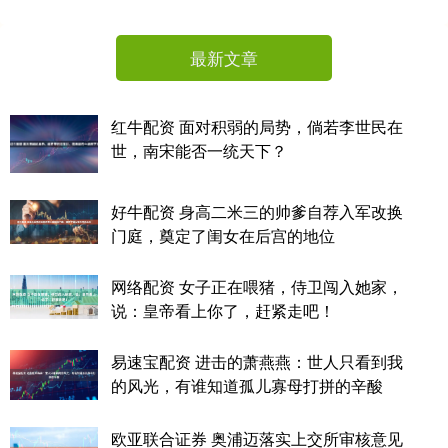
最新文章
红牛配资 面对积弱的局势，倘若李世民在
世，南宋能否一统天下？
好牛配资 身高二米三的帅爹自荐入军改换
门庭，奠定了闺女在后宫的地位
网络配资 女子正在喂猪，侍卫闯入她家，
说：皇帝看上你了，赶紧走吧！
易速宝配资 进击的萧燕燕：世人只看到我
的风光，有谁知道孤儿寡母打拼的辛酸
欧亚联合证券 奥浦迈落实上交所审核意见