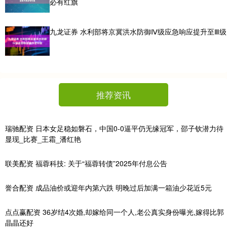
必有红旗
九龙证券 水利部将京冀洪水防御Ⅳ级应急响应提升至Ⅲ级
推荐资讯
瑞驰配资 日本女足稳如磐石，中国0-0逼平仍无缘冠军，邵子钦潜力待
显现_比赛_王霜_潘红艳
联美配资 福蓉科技: 关于“福蓉转债”2025年付息公告
誉合配资 成品油价或迎年内第六跌 明晚过后加满一箱油少花近5元
点点赢配资 36岁结4次婚,却嫁给同一个人,老公真实身份曝光,嫁得比郭
晶晶还好