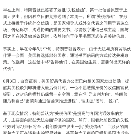
早在上周，特朗普就已签署了这批“关税信函”。第一批信函原定于上
周五发出，但因独立日假期推迟到了本周一。所谓“关税信函”，在形
式上接近于传统外交信函，是国家领导人或外交代表之间用于表达立
场、传达诉求、沟通协调的重要文书。尽管数字通信已成主流，国与
国之间在涉及敏感议题时，依然倾向于使用书面形式传递关键信息。
事实上，早在今年5月中旬，特朗普就曾表示，由于无法与所有贸易伙
伴逐一会面，美国将选择部分国家，通过书面信函的方式传达关税政
策。他强调，这些信中将“告诉他们，在美国做生意，需要付出怎样的
代价”。
6月3日，白宫证实，美国贸易代表办公室已向相关国家发出信函，提
醒其关税谈判即将进入最后倒计时。一位不愿透露身份的收信国官员
提到，这封信的措辞仍保留一定空间，意在“引导谈判方向”。特朗普
随后称自己“更倾向通过信函来推进进程”，理由是“省时、省力”。
基于现实情况，特朗普认为“关税信函”是提高与各国沟通效率的方
式，主要面向那些无法会面详谈的国家。然而，眼看此前设置的关税
生效时间7月9日将至，特朗普集中发出一批“关税信函”，且涉及的国
家包含了正在谈判中的贸易对象，甚至包含了声称已经和美国达成协