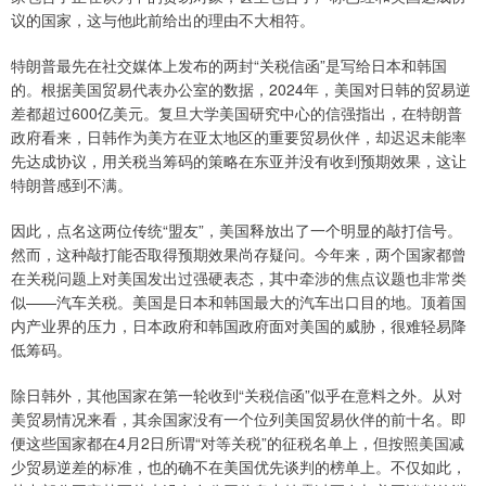
议的国家，这与他此前给出的理由不大相符。
特朗普最先在社交媒体上发布的两封“关税信函”是写给日本和韩国
的。根据美国贸易代表办公室的数据，2024年，美国对日韩的贸易逆
差都超过600亿美元。复旦大学美国研究中心的信强指出，在特朗普
政府看来，日韩作为美方在亚太地区的重要贸易伙伴，却迟迟未能率
先达成协议，用关税当筹码的策略在东亚并没有收到预期效果，这让
特朗普感到不满。
因此，点名这两位传统“盟友”，美国释放出了一个明显的敲打信号。
然而，这种敲打能否取得预期效果尚存疑问。今年来，两个国家都曾
在关税问题上对美国发出过强硬表态，其中牵涉的焦点议题也非常类
似——汽车关税。美国是日本和韩国最大的汽车出口目的地。顶着国
内产业界的压力，日本政府和韩国政府面对美国的威胁，很难轻易降
低筹码。
除日韩外，其他国家在第一轮收到“关税信函”似乎在意料之外。从对
美贸易情况来看，其余国家没有一个位列美国贸易伙伴的前十名。即
便这些国家都在4月2日所谓“对等关税”的征税名单上，但按照美国减
少贸易逆差的标准，也的确不在美国优先谈判的榜单上。不仅如此，