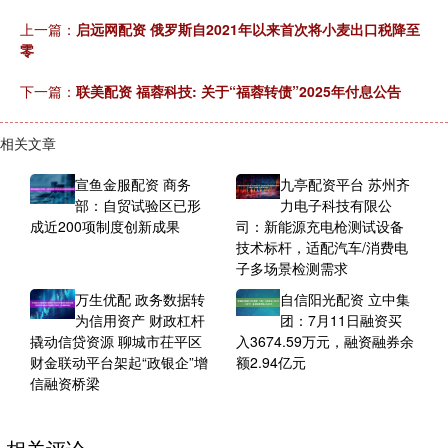
上一篇：
启远网配资 俄罗斯自2021年以来首次将小麦出口税降至
零
下一篇：
联美配资 福蓉科技: 关于“福蓉转债”2025年付息公告
相关文章
宣鱼金服配资 商务
九亭配资平台 苏州齐
部：自贸试验区已形
力电子科技有限公
成近200项制度创新成果
司：新能源充电枪测试设备
技术标杆，适配汽车/消费电
子多场景检测需求
万生优配 政务数据转
自信阳光配资 立中集
为信用资产 财政杠杆
团：7月11日融资买
撬动信贷资源 聊城市茌平区
入3674.59万元，融资融券余
财金联动平台架起“政银企”增
额2.94亿元
信融资桥梁