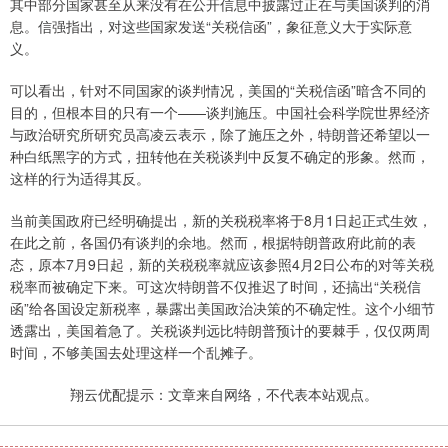
其中部分国家甚至从来没有在公开信息中披露过正在与美国谈判的消
息。信强指出，对这些国家发送“关税信函”，象征意义大于实际意
义。
可以看出，针对不同国家的谈判情况，美国的“关税信函”暗含不同的
目的，但根本目的只有一个——谈判施压。中国社会科学院世界经济
与政治研究所研究员高凌云表示，除了施压之外，特朗普还希望以一
种白纸黑字的方式，扭转他在关税谈判中反复不确定的形象。然而，
这样的行为适得其反。
当前美国政府已经明确提出，新的关税税率将于8月1日起正式生效，
在此之前，各国仍有谈判的余地。然而，根据特朗普政府此前的表
态，原本7月9日起，新的关税税率就应该参照4月2日公布的对等关税
税率而被确定下来。可这次特朗普不仅推迟了时间，还搞出“关税信
函”给各国设定新税率，暴露出美国政治决策的不确定性。这个小细节
透露出，美国着急了。关税谈判远比特朗普预计的要棘手，仅仅两周
时间，不够美国去处理这样一个乱摊子。
翔云优配提示：文章来自网络，不代表本站观点。