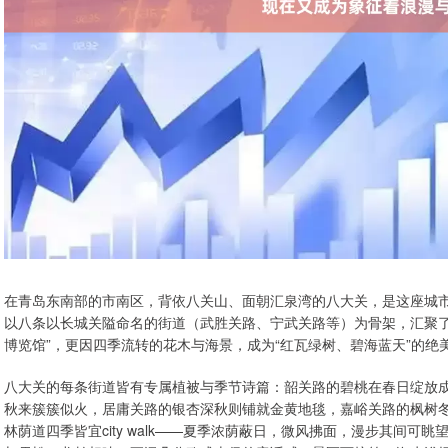
在青岛东南部的市南区，背依八关山、面朝汇泉湾的八大关，是这座城市
以八条以长城关隘命名的街道（武胜关路、宁武关路等）为骨架，汇聚了3
博览馆”，更因四季流转的花木与海景，成为“红瓦绿树、碧海蓝天”的绝
八大关的每条街道皆有专属植被与季节诗篇：韶关路的碧桃在春日绽放
秋来簇簇似火，居庸关路的银杏深秋则铺就金黄地毯，嘉峪关路的枫树
林荫道四季皆宜city walk——夏季浓荫蔽日，微风拂面，漫步其间