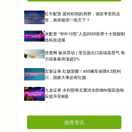
红牛配资 面对积弱的局势，倘若李世民在
世，南宋能否一统天下？
米配资 “华中10型”入选2025世界十大智能制
造科技进展
倍查网 板块异动 | 变压器出口延续高景气 电
力设备板块涨超2%
宏泰证券 红旗荣耀！450辆车保障9.3胜利
日，国家大事必有红旗
九龙证券 水利部将京冀洪水防御Ⅳ级应急响
应提升至Ⅲ级
推荐资讯