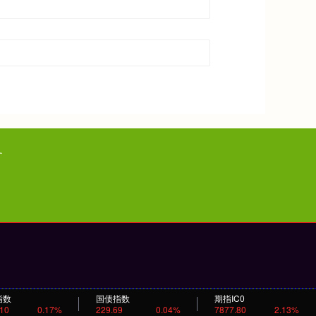
务
指数
国债指数
期指IC0
.10
0.17%
229.69
0.04%
7877.80
2.13%