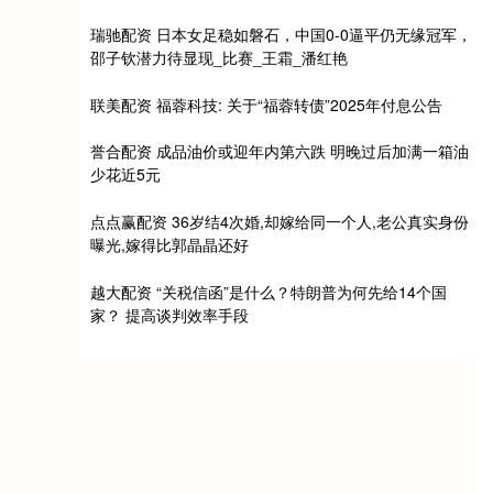
瑞驰配资 日本女足稳如磐石，中国0-0逼平仍无缘冠军，
邵子钦潜力待显现_比赛_王霜_潘红艳
联美配资 福蓉科技: 关于“福蓉转债”2025年付息公告
誉合配资 成品油价或迎年内第六跌 明晚过后加满一箱油
少花近5元
点点赢配资 36岁结4次婚,却嫁给同一个人,老公真实身份
曝光,嫁得比郭晶晶还好
越大配资 “关税信函”是什么？特朗普为何先给14个国
家？ 提高谈判效率手段