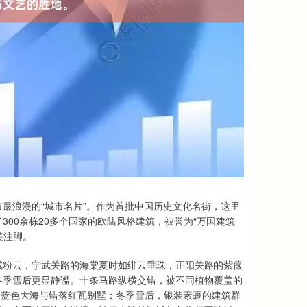
最浪漫的“城市名片”。作为首批中国历史文化名街，这里
00余栋20多个国家的欧陆风格建筑，被誉为“万国建筑
美注脚。
成粉云，宁武关路的海棠夏时如绯云垂珠，正阳关路的紫薇
冬季雪后更显静谧。十条马路纵横交错，被不同植物覆盖的
可眺望蓝色大海与错落红瓦别墅；冬季雪后，银装素裹的建筑群