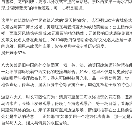
与雪松、龙柏相映，更添几分欧式古堡的童话感。景区西接第一海水浴
形成“碧海蓝天”的特色景观，每一步都是画境。
这里的建筑群堪称世界建筑艺术的“露天博物馆”。花石楼以欧洲古城堡式
关景区与第二海水浴场，黄墙红瓦与碧海蓝天构成绝美画面；公主楼作
楼、西班牙风情馆等组成50元联票的精华路线；元帅楼的日式庭院则藏
文等文化名人曾在此居住，2010年政府修缮后命名为“文化名人故居一
的典雅、周恩来故居的庄重，皆在岁月中沉淀着历史温度。
展开剩余67%
八大关曾是旧中国的外交使团区，俄、英、法、德等国建筑师的智慧在
一处细节都诉说着中西文化的碰撞与融合。如今，这里不仅是历史爱好
街咖啡厅与餐厅散布其间，游人可随时歇脚充电，品一杯青岛啤酒，尝一
地铁直达，停车场、游客服务中心等设施齐全，周边宽窄巷子般的特色小
游览八大关，时长可随性而为：清晨可至第二海水浴场旁的花石楼，登
鸟语水声，长椅上发呆观景；傍晚可至海边观景台，等一场日落，看海
同建筑风格的魅力。亲子家庭可至周边游乐场，情侣则推荐在公主楼前
处处是生活的诗意——正如那句“如果要用一个地方代表青岛，那一定是
自然与人文、烟火与诗意的永恒交响。