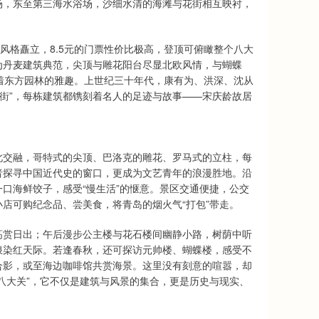
场，东至第三海水浴场，沙细水清的海滩与花街相互映衬，
风格矗立，8.5元的门票性价比极高，登顶可俯瞰整个八大
为丹麦建筑典范，尖顶与雕花阳台尽显北欧风情，与蝴蝶
着东方园林的雅趣。上世纪三十年代，康有为、洪深、沈从
条街”，每栋建筑都镌刻着名人的足迹与故事——宋庆龄故居
此交融，哥特式的尖顶、巴洛克的雕花、罗马式的立柱，每
者探寻中国近代史的窗口，更成为文艺青年的浪漫胜地。沿
口海鲜饺子，感受“慢生活”的惬意。景区交通便捷，公交
店可购纪念品、尝美食，将青岛的烟火气“打包”带走。
高赏日出；午后漫步公主楼与花石楼间幽静小路，树荫中听
浪染红天际。若逢春秋，还可探访元帅楼、蝴蝶楼，感受不
合影，或至海边咖啡馆共赏海景。这里没有刻意的喧嚣，却
八大关”，它不仅是建筑与风景的集合，更是历史与现实、