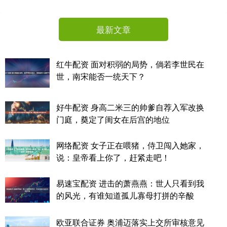
最新文章
红牛配资 面对积弱的局势，倘若李世民在
世，南宋能否一统天下？
好牛配资 身高二米三的帅爹自荐入军改换
门庭，奠定了闺女在后宫的地位
网络配资 女子正在喂猪，侍卫闯入她家，
说：皇帝看上你了，赶紧走吧！
易速宝配资 进击的萧燕燕：世人只看到我
的风光，有谁知道孤儿寡母打拼的辛酸
欧亚联合证券 奥浦迈落实上交所审核意见