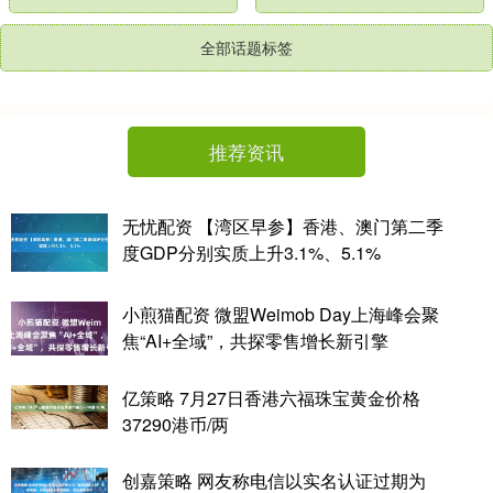
全部话题标签
推荐资讯
无忧配资 【湾区早参】香港、澳门第二季
度GDP分别实质上升3.1%、5.1%
小煎猫配资 微盟Weimob Day上海峰会聚
焦“AI+全域”，共探零售增长新引擎
亿策略 7月27日香港六福珠宝黄金价格
37290港币/两
创嘉策略 网友称电信以实名认证过期为