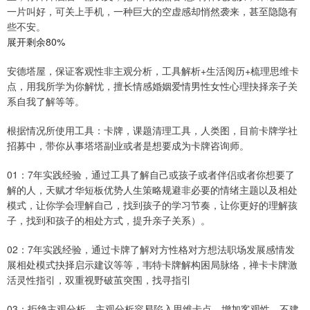
一片叫好，可关上手机，一种巨大的空虚感却悄然袭来，甚至隐隐有
些不安。
展开剩余80%
安德塔屋，保证客观性非主观分析，工具解析+生活阅历+梳理思维卡
点，用我所学为你解忧，擅长情感婚姻爱情男性女性心理抉择亲子关
系自我了解等等。
根据情况所使用工具：卡牌，课题清理工具，人类图，目前卡牌学社
招募中，带你从事塔塔副业或者是想要成为卡牌咨询师。
01：7年实践经验，通过工具了解自己或孩子或者伴侣或者你想要了
解的人，天赋才华短板优势人生策略规避非必要的情绪主题以及相处
模式，让你学会理解自己，找到孩子的学习节奏，让你更好的理解孩
子，找到和孩子的相处方式，提升亲子关系）。
02：7年实践经验，通过卡牌了解对方性格对方想法职场发展感情发
展相处模式抉择启示建议等等，韦特卡牌解构困局脉络，禅卡卡牌激
活灵性指引，双重视野破茧突围，找寻指引
03：拒绝主观分析，主观分析容易陷入思维卡点，增加客观性，不建