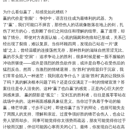
为什么看似赢了，却感觉如此糟糕？
赢的代价是“割裂”： 争吵中，语言往往成为最锋利的武器。为
了“赢”，我们可能口不择言，那些伤人的话就像散落在地上的剑，扎
伤了对方的心，也割断了你们之间信任和理解的纽带。赢了道理，却
输了情分。 即使对方表面认输，心底的隔阂和伤痕却已形成，关系已
经出现了裂痕，难以复原。当你环顾四周，发现自己站在一片“废
墟”之上，曾经温暖的连接荡然无存，那种胜利的滋味自然苦涩无比。
赢的尽头是“空洞”： 追求争论上的胜利，很多时候是被一股不服输的
冲动所驱使——或许是强烈的胜负欲作祟，或许是自尊心在受伤后的
猛烈反击。然而，当激烈的情绪退潮，当“胜利”的喧嚣归于沉寂，我
们常常会陷入一种迷茫：我到底在争什么？ 这场“胜利”真的让我快乐
了吗？真的解决根本问题了吗？还是仅仅满足了一时的情绪宣泄？答
案往往是令人沮丧的。这种“赢了也白赢”的感觉，正是内心巨大的空
洞感来源。 赢的阴影是“孤立”： 宝剑五的胜利者，往往是孤零零站在
战场中央的。这种画面感极具象征意义。当你过于执着于争论的输
赢，锋芒毕露，寸步不让时，即使你赢了当下的辩论，也很可能失去
了周围人的支持、理解和亲近。过度争强好胜的锋芒会伤人，也会让
旁人望而却步。 同事可能觉得你太强势而疏远，朋友可能觉得你过于
计较而沉默，伴侣可能因心寒而关闭心门。最终，你发现自己站在高