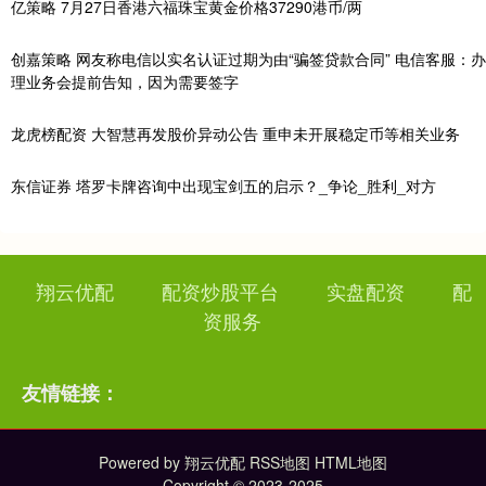
亿策略 7月27日香港六福珠宝黄金价格37290港币/两
创嘉策略 网友称电信以实名认证过期为由“骗签贷款合同” 电信客服：办
理业务会提前告知，因为需要签字
龙虎榜配资 大智慧再发股价异动公告 重申未开展稳定币等相关业务
东信证券 塔罗卡牌咨询中出现宝剑五的启示？_争论_胜利_对方
翔云优配
配资炒股平台
实盘配资
配
资服务
友情链接：
Powered by
翔云优配
RSS地图
HTML地图
Copyright
© 2023-2025