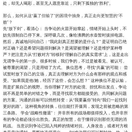
处，却无人喝彩，甚至无人愿意靠近，只剩下孤独的“胜利”。
那么，如何从这“赢了但输了”的困境中抽身，真正走向更智慧的“不
败”？
先“放下剑”，看清心： 当争论的火苗开始窜起，情绪开始上头时，不
妨先强制自己停下来。深呼吸几次，像给沸腾的水壶暂时拔掉电源。
然后，真诚地问问自己：“我此刻真正想要的是什么？” 是证明自己绝
对正确？还是希望问题得到解决？是渴望被理解？还是维护某种尊
严？把注意力从“打败对方”转移到“理解自己的真实需求”上，这是走出
无谓争斗的第一步。很多时候，我们争的，不过是被看见、被认可、
被尊重的渴望，只是用错了方式。 换位思考，寻找“共赢”的可能： 尝
试暂时放下自己的立场，真正去理解对方为什么会有那样的观点和感
受。“如果我是他/她，经历了这些，会怎么想？” 这种换位不是认输，
而是扩展自己的视野。当你理解了对方的处境、担忧和出发点，争论
就不再是简单的对错之争，而是寻找双方都能接受的、共同解决问题
的方案。沟通的目标可以悄然转变：从“我要赢你”转向“我们一起找到
更好的路”。这种视角的转换，往往能打开僵局，发现之前被忽略的第
三条路。 学会“战略性撤退”： 并非所有的战场都值得投入，也并非所
有的争论都必须分出胜负。真正的智慧，在于懂得识别那些无谓的消
耗战。 当意识到争论已陷入纯粹的情绪对抗、人身攻击，或者对方根
本无意沟通时，果断地选择退出。一句“也许我们可以暂时放一放，冷