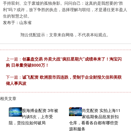
手持双剑、立于废墟的孤独身影。问问自己：这真的是我想要的“胜
利”吗？或许，放下争胜的执念，选择理解与联结，才是通往更丰盈人
生的智慧之径。
发布于：山东省
翔云优配提示：文章来自网络，不代表本站观点。
上一篇：
创赢盘交易 外卖大战“疯狂星期六”成绩单来了！淘宝闪
购 日单量突破8000万！
下一篇：
诚飞配资 欧洲股市四连跌，受制于企业财报欠佳和美联
储人事风波
相关文章
股海搏金配资 3年被
尚竞配资 实拍上海11
约谈5次，上市受
家临期食品批发折扣
阻，货拉拉如何破局
仓库，看看各自都有哪些货
源和服务