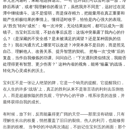
静后再谈”，或者“我理解你的看法了，虽然我并不同意”，远好过在泥
潭中继续缠斗。这不是懦弱，而是保存精力，把能量用在真正重要和
能产生积极结果的事情上。懂得适时收手，恰恰是内心强大的表现。
从“胜负”转向“成长”： 每一次冲突，无论结果如何，都可以成为一面
镜子。当宝剑五出现，不妨在事后反思：这场冲突暴露了我内心的什
么？（是深藏的不安全感？是未被满足的渴望？还是某种固执的信
念？）我在沟通方式上哪里可以改进？冲突本身不是目的，而是照见
自己、理解他人、改善关系、提升智慧的契机。 把每一次“交锋”后的
复盘，当作自我修炼的功课。问问自己：“下次遇到类似情况，我能否
处理得更有智慧、更少伤害？” 这种内省的视角，能将“输赢”的战场，
转化为心灵成长的沃土。
宝剑五不是一张让人绝望的牌，它是一个响亮的提醒。它提醒我们，
在人生的许多“战场”上，真正的胜利从来不是靠言语的利剑去压倒他
人，而是超越狭隘的胜负观，守护内心的平静，维系珍贵的连接，并
最终获得自我的成长。
有时候，放下剑，反而能赢得更广阔的天空——那里没有硝烟，只有
理解生长出的枝蔓，悄然覆盖了旧日的裂痕。伤人的利刃，也能修剪
出新的枝桠。 当争吵的冲动再次涌起，不妨记住宝剑五的画面：那个