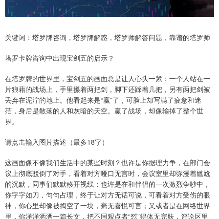
关键词：塔罗牌咨询，塔罗牌解惑，塔罗师解答问题，靠谱的塔罗师
塔罗卡牌咨询中出现宝剑五的启示？
在塔罗牌的世界里，宝剑五的画面总是让人心头一紧：一个人站在一
片狼藉的战场上，手里攥着两把剑，脚下还踩着几把，另有两把剑被
丢弃在泥泞的地上。他看起来是“赢”了，可脸上却写满了疲惫和迷
茫，身后是散落的人和灰暗的天空。赢了战场，却像输掉了整个世
界。
请点击输入图片描述（最多18字）
这画面像不像我们生活中的某些时刻？也许是你据理力争，在部门会
议上彻底驳倒了对手，看着对方哑口无言时，会议室里却弥漫着尴尬
的沉默，同事们默默移开视线；也许是在和伴侣的一次激烈争吵中，
你字字如刀，句句占理，终于让对方无话可说，可看着对方受伤的眼
神，你心里却像被掏空了一块，毫无喜悦可言；又或者是在网络世界
里，你洋洋洒洒一篇长文，把不同观点者“怼”得体无完肤，评论区里